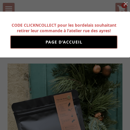
×
0
LES CATÉGORIES DE LA BOUTIQUE
BOUTIQUE
CODE CLICKNCOLLECT pour les bordelais souhaitant
Toutes les catégories
retirer leur commande à l'atelier rue des ayres!
HISTOIRE
PAGE D'ACCUEIL
PARTENAIRES
Toutes
thés verts + oolongs
thés noirs
CONTACT
Rechercher
FORMATION PRO
POWERED BY