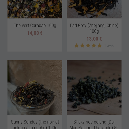
Thé vert Carabao 100g
Earl Grey (Zhejiang, Chine)
100g
14,00 €
13,00 €
1 avis
Sunny Sunday (thé noir et
Sticky rice oolong (Doi
oolong à la pêche) 100g
Mae Salong, Thaïlande) 50