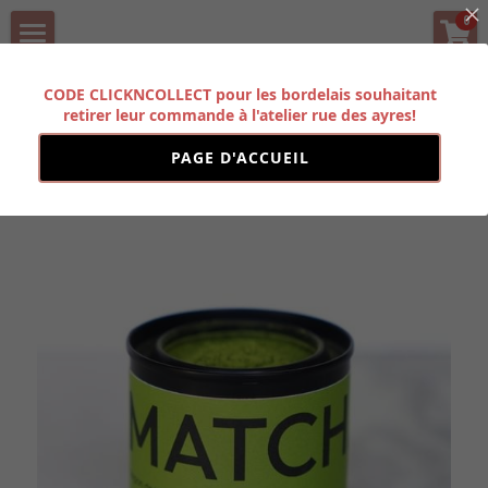
×
0
LES CATÉGORIES DE LA BOUTIQUE
BOUTIQUE
CODE CLICKNCOLLECT pour les bordelais souhaitant
Toutes les catégories
Précédent
retirer leur commande à l'atelier rue des ayres!
HISTOIRE
PAGE D'ACCUEIL
PARTENAIRES
CONTACT
Rechercher
FORMATION PRO
POWERED BY