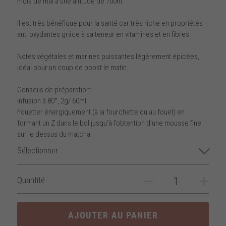
mois de mai à une altitude de 700m.
Il est très bénéfique pour la santé car très riche en propriétés
anti oxydantes grâce à sa teneur en vitamines et en fibres.
Notes végétales et marines puissantes légèrement épicées,
idéal pour un coup de boost le matin.
Conseils de préparation:
infusion à 80°, 2g/ 60ml
Fouetter énergiquement (à la fourchette ou au fouet) en
formant un Z dans le bol jusqu’à l’obtention d’une mousse fine
sur le dessus du matcha.
Sélectionner
Quantité
AJOUTER AU PANIER