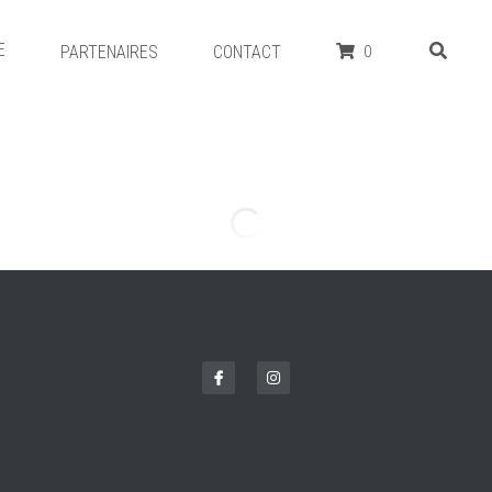
E
PARTENAIRES
CONTACT
0
Peachy Maté (Brésil) 100g
13,00 €
Excellent allié d'autres herbes aromatique
le maté à de la citronnelle et à des morcea
betterave séchées.
Le maté contient de la caféine et est un stim
Infusion super gourmande et à boire chaude
Notes aromatiques: fruitées, gourmandes