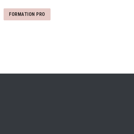
FORMATION PRO
s nous avons mélangé
ux de pêche et de
ulant naturel.
 ou froide.