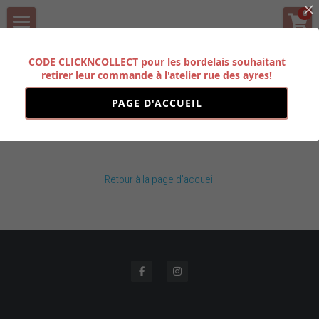
×
0
LES CATÉGORIES DE LA BOUTIQUE
BOUTIQUE
CODE CLICKNCOLLECT pour les bordelais souhaitant
Toutes les catégories
retirer leur commande à l'atelier rue des ayres!
HISTOIRE
PAGE D'ACCUEIL
PARTENAIRES
Ce produit n'est pas disponible pour le moment.
CONTACT
Retour à la page d’accueil
Rechercher
FORMATION PRO
POWERED BY