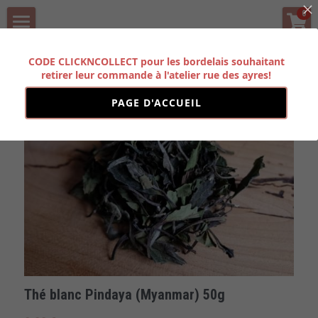
×
0
LES CATÉGORIES DE LA BOUTIQUE
BOUTIQUE
CODE CLICKNCOLLECT pour les bordelais souhaitant
Toutes les catégories
Précédent
retirer leur commande à l'atelier rue des ayres!
HISTOIRE
PAGE D'ACCUEIL
PARTENAIRES
CONTACT
Rechercher
FORMATION PRO
POWERED BY
Thé blanc Pindaya (Myanmar) 50g