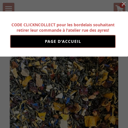
×
0
LES CATÉGORIES DE LA BOUTIQUE
BOUTIQUE
CODE CLICKNCOLLECT pour les bordelais souhaitant
Toutes les catégories
Précédent
retirer leur commande à l'atelier rue des ayres!
HISTOIRE
PAGE D'ACCUEIL
PARTENAIRES
CONTACT
Rechercher
FORMATION PRO
POWERED BY