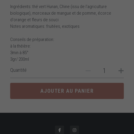
Ingrédients: thé vert Hunan, Chine (issu de l'agriculture
biologique), morceaux de mangue et de pomme, écorce
d'orange et fleurs de souci
Notes aromatiques: fruitées, exotiques
Conseils de préparation:
à la théière:
3min à 85°
3gr/ 200ml
Quantité
AJOUTER AU PANIER