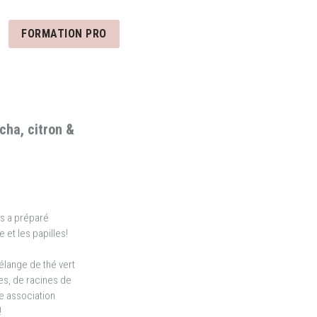
FORMATION PRO
cha, citron &
us a préparé
et les papilles!
élange de thé vert
s, de racines de
e association
!