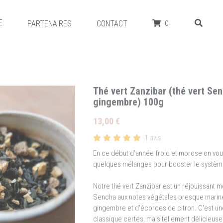
E
PARTENAIRES
CONTACT
0
Thé vert Zanzibar (thé vert Sen
gingembre) 100g
13,00 €
1 avis
En ce début d'année froid et morose on vo
quelques mélanges pour booster le système 
Notre thé vert Zanzibar est un réjouissant m
Sencha aux notes végétales presque marine
gingembre et d'écorces de citron. C'est un
classique certes, mais tellement délicieuse